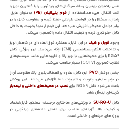
مس به‌عنوان بهترین رسانا، سیگنال‌های ویدئویی را با کمترین نویز و
افت انتقال می‌دهد.استفاده از
فوم پلی‌اتیلن
(PE)
به‌عنوان عایق،
پایداری سیگنال را در فواصل طولانی حفظ کرده و مقاومت کابل را در
برابر عوامل محیطی افزایش می‌دهد. این فوم از نفوذ رطوبت به داخل
کابل جلوگیری کرده و کیفیت انتقال داده را تضمین می‌کند.
وجود
فویل و شیلد
در این کابل، عملکرد فوق‌العاده‌ای در کاهش نویز
و تداخلات الکترومغناطیسی (EMI) ارائه می‌دهد. این ویژگی، کابل
RG59 را برای محیط‌هایی با نویز بالا و کاربردهایی مانند سیستم‌های
نظارت تصویری (CCTV) بسیار مناسب می‌کند.
جنس روکش
PVC
این کابل، علاوه بر انعطاف‌پذیری بالا، مقاومت آن را
در برابر سایش، رطوبت و تغییرات دما افزایش می‌دهد. این روکش
باعث می‌شود کابل RG59 برای
نصب در محیط‌های داخلی و نیمه‌باز
گزینه‌ای ایده‌آل باشد.
کابل
SU-RG-U
با ویژگی‌های ساختاری برجسته، عملکرد قابل‌اعتماد
و کیفیت بالا، گزینه‌ای مناسب برای انتقال داده‌های ویدئویی در
پروژه‌های حرفه‌ای و خانگی است.