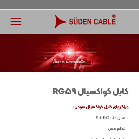
کابل کواکسیال RG59
ویژگیهای کابل کواکسیال سودن:
– مدل : SU-RG-U
– تمام مس