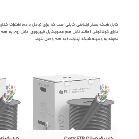
کابل شبکه بستر ارتباطی کابلی است که برای تبادل داده، اشتراک گذا
دارای گوناگونی (مانندکابل هم محور،کابل فیبرنوری، کابل زوج به هم تا
نمونه به وسیله شبکه اینترنت) به هم وصل شوند.
کابل شبکه Cat6 FTP CU
کابل شبکه at6 FTP CU OUTDOOR