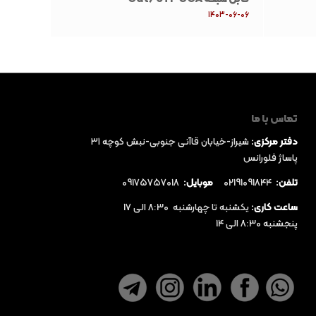
1403-06-06
تماس با ما
دفتر مرکزی:
شيراز-خيابان قاآنی جنوبی-نبش كوچه ٣١
پاساژ فلورانس
تلفن:
02191091844
موبایل:
09175757018
ساعت کاری:
یکشنبه تا چهارشنبه 8:30 الی 17
پنجشنبه 8:30 الی 14